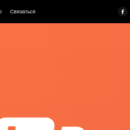
о
Связаться