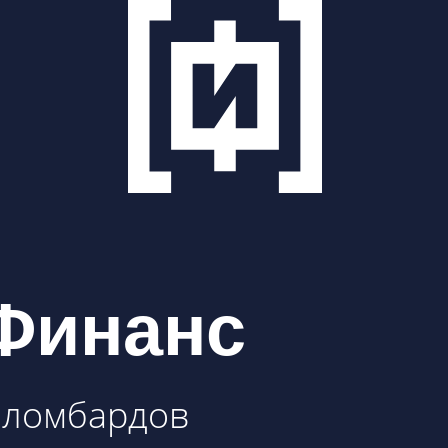
Финанс
и ломбардов