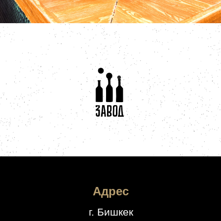
@shiftdesign.pro
Адрес
г. Бишкек